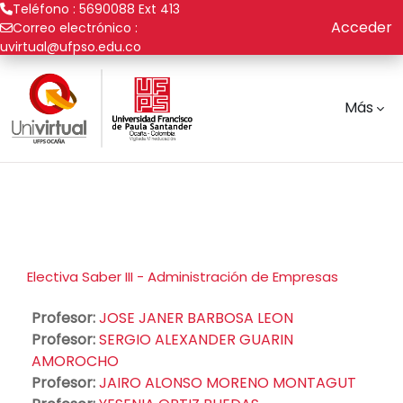
Teléfono : 5690088 Ext 413
Acceder
Correo electrónico :
uvirtual@ufpso.edu.co
Saltar al contenido principal
Más
Electiva Saber III - Administración de Empresas
Profesor:
JOSE JANER BARBOSA LEON
Profesor:
SERGIO ALEXANDER GUARIN
AMOROCHO
Profesor:
JAIRO ALONSO MORENO MONTAGUT