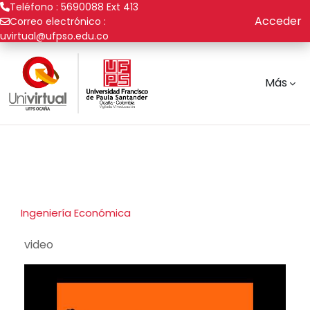
Teléfono : 5690088 Ext 413
Acceder
Correo electrónico :
uvirtual@ufpso.edu.co
Saltar al contenido principal
Más
Ingeniería Económica
video