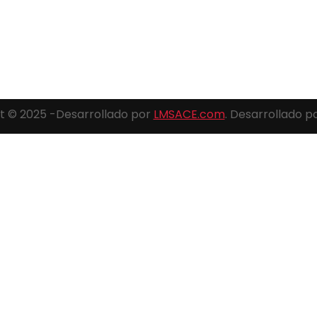
t © 2025 -Desarrollado por
LMSACE.com
. Desarrollado p