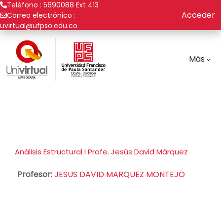
Teléfono : 5690088 Ext 413
Acceder
Correo electrónico :
uvirtual@ufpso.edu.co
Saltar al contenido principal
Más
Análisis Estructural I Profe. Jesús David Márquez
Profesor:
JESUS DAVID MARQUEZ MONTEJO