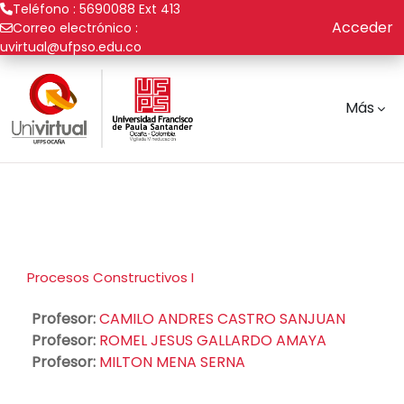
Teléfono : 5690088 Ext 413
Acceder
Correo electrónico :
uvirtual@ufpso.edu.co
Saltar al contenido principal
Más
Procesos Constructivos I
Profesor:
CAMILO ANDRES CASTRO SANJUAN
Profesor:
ROMEL JESUS GALLARDO AMAYA
Profesor:
MILTON MENA SERNA