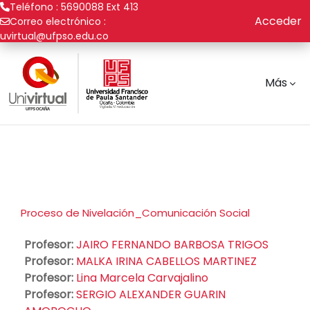
Teléfono : 5690088 Ext 413
Acceder
Correo electrónico :
uvirtual@ufpso.edu.co
Saltar al contenido principal
Más
Proceso de Nivelación_Comunicación Social
Profesor:
JAIRO FERNANDO BARBOSA TRIGOS
Profesor:
MALKA IRINA CABELLOS MARTINEZ
Profesor:
Lina Marcela Carvajalino
Profesor:
SERGIO ALEXANDER GUARIN