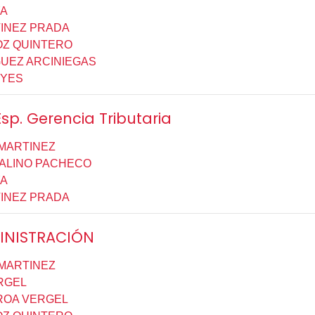
YA
INEZ PRADA
OZ QUINTERO
UEZ ARCINIEGAS
EYES
sp. Gerencia Tributaria
 MARTINEZ
ALINO PACHECO
YA
INEZ PRADA
MINISTRACIÓN
 MARTINEZ
RGEL
ROA VERGEL